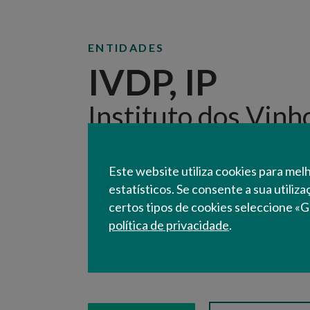
ENTIDADES
IVDP, IP
Instituto dos Vinh
I.P.
Este website utiliza cookies para mel
O IVDP, I. P., é um organismo central com 
estatísticos. Se consente a sua utiliz
em Peso da Régua e dispõe ainda de um s
certos tipos de cookies seleccione «G
O IVDP, I. P. tem por missão promover o c
política de privacidade
.
Porto, regulamentando o processo produt
denominações de origem Douro e Porto e 