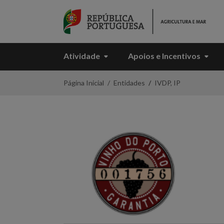
Skip to Main Content
Atividade
Apoios e Incentivos
Vinho
Página Inicial
Entidades
IVDP, IP
do
Porto
-
Portal
da
Agricultura