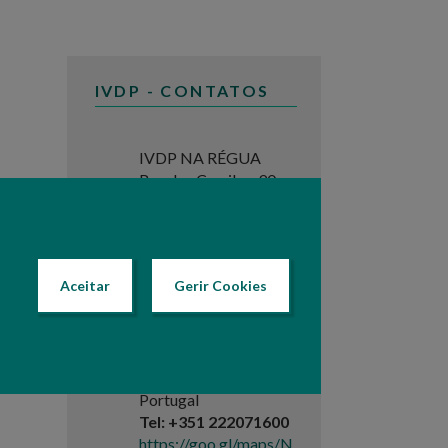
IVDP - CONTATOS
IVDP NA RÉGUA
Rua dos Camilos, 90
5050-272 Peso da
Régua - Portugal
Tel: +351 254320130
https://goo.gl/maps/8
Aceitar
Gerir Cookies
qepAK8L8nKjCSQKA
IVDP NO PORTO
Rua Ferreira Borges,
27
4050-253 Porto -
Portugal
Tel: +351 222071600
https://goo.gl/maps/N