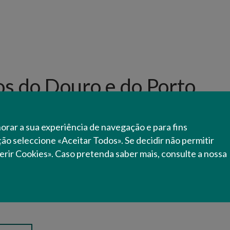
os do Douro e do Porto,
horar a sua experiência de navegação e para fins
jurisdição sobre todo o território nacional com sede
ação seleccione «Aceitar Todos». Se decidir não permitir
erviço desconcentrado, a delegação do Porto.
erir Cookies». Caso pretenda saber mais, consulte a nossa
ontrolo da qualidade e quantidade dos vinhos do
ivo, bem como a proteção e defesa das
indicação geográfica Duriense.