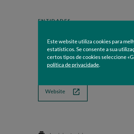
ENTIDADES
IPMA
Este website utiliza cookies para mel
Instituto Portuguê
estatísticos. Se consente a sua utiliz
certos tipos de cookies seleccione «G
Atmosfera, I.P.
política de privacidade
.
Website