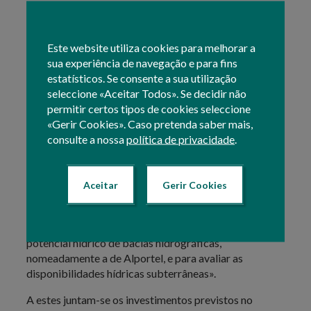
preciso proteger, preservar e gerir bem, de que a
manutenção desta política implica um reforço de
investimentos».
Este website utiliza cookies para melhorar a
Investimento
sua experiência de navegação e para fins
estatísticos. Se consente a sua utilização
seleccione «Aceitar Todos». Se decidir não
«O Governo decidiu reforçar os investimentos
permitir certos tipos de cookies seleccione
destinados à região do Algarve em 103 milhões de
«Gerir Cookies». Caso pretenda saber mais,
euros», destacando-se 27 milhões para «reforço de
consulte a nossa
política de privacidade
.
medidas de eficiência hídrica no perímetro
hidroagrícola de Silves, Lagoa e Portimão», e 10
milhões para «o reforço de medidas de eficiência
Aceitar
Gerir Cookies
hídrica no reforço do abastecimento público em baixa
e para o uso da água residual tratada».
Decidiu ainda lançar «vários estudos para avaliar o
potencial hídrico de bacias hidrográficas,
nomeadamente a de Alportel, e para avaliar as
disponibilidades hídricas subterrâneas».
A estes juntam-se os investimentos previstos no