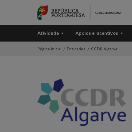
Skip to Main Content
Atividade
Apoios e Incentivos
CCDR
Página Inicial
Entidades
CCDR Algarve
Algarve
-
Portal
da
Agricultura