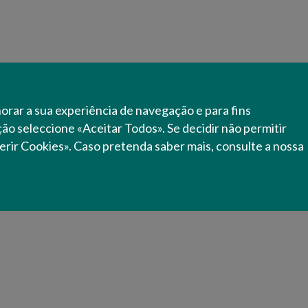
e
denação e
horar a sua experiência de navegação e para fins
ação seleccione «Aceitar Todos». Se decidir não permitir
egional do Algarve,
erir Cookies». Caso pretenda saber mais, consulte a nossa