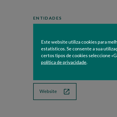
ENTIDADES
CCDR Algarv
Comissão de Coor
Este website utiliza cookies para mel
estatísticos. Se consente a sua utiliz
Desenvolvimento R
certos tipos de cookies seleccione «G
política de privacidade
.
I.P
Website