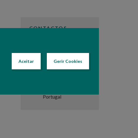
CONTACTOS
Telefone
+351 289 895 200
Aceitar
Gerir Cookies
Sede da CCDR
Algarve
Praça da Liberdade, 2
8000-164 Faro,
Portugal