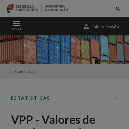
Skip to Main Content
Menu
Iniciar Sessão
MENU
do
utilizador
VPP
-
Valores
de
Produção
Padrão
Económicas
-
Portal
da
Agricultura
ESTATÍSTICAS
VPP - Valores de