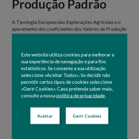
Produção Padrão
A Tipologia Europeia das Explorações Agrícolas e o
apuramento dos coeficientes dos Valores de Produção
Padrão (VPP) são necessários para utilização no
Recenseamento Agrícola 2019 (RA19) e na Rede de
Informação Contabilística Agrícola (RICA). São ainda
Este website utiliza cookies para melhorar a
utilizados para classificar explorações agrícolas
sua experiência de navegação e para fins
noutros âmbitos externos ao sistema estatístico
estatísticos. Se consente a sua utilização
europeu, nomeadamente na análise de impactos de
seleccione «Aceitar Todos». Se decidir não
apoio às decisões políticas e posteriormente na
permitir certos tipos de cookies seleccione
avaliação da execução destas políticas.
«Gerir Cookies». Caso pretenda saber mais,
consulte a nossa
política de privacidade
.
Consultar
Valores de Produção Padrão das atividades
vegetais 2017, por NUTS II
Aceitar
Gerir Cookies
website do
Esta informação não dispensa a consulta do
GPP