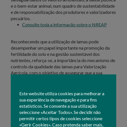
e o bem-estar animal, num quadro de sustentabilidade
e de responsabilização dos produtores e valorizadores
pecuários.
Consulte toda a informação sobre o NREAP
Reconhecendo que a utilização de lamas pode
desempenhar um papel importante na promoção da
fertilidade do solo e na gestão sustentável dos
nutrientes, reforça-se, a importância do mecanismo de
controlo da qualidade das lamas para Valorização
Agrícola, com o objetivo de assegurar que a sua
aplicação não prejudique a qualidade dos recursos
naturais, nomeadamente o solo, água e ar, e a produção
agrícola. É ainda objetivo não colocar em risco a saúde
Este website utiliza cookies para melhorar a
pública e o ambiente, proporcionando benefícios à
sua experiência de navegação e para fins
sociedade em alinhamento com os princípios da
estatísticos. Se consente a sua utilização
economia circular e de uma agricultura responsável.
seleccione «Aceitar Todos». Se decidir não
permitir certos tipos de cookies seleccione
A valorização de resíduos no solo agrícola
«Gerir Cookies». Caso pretenda saber mais,