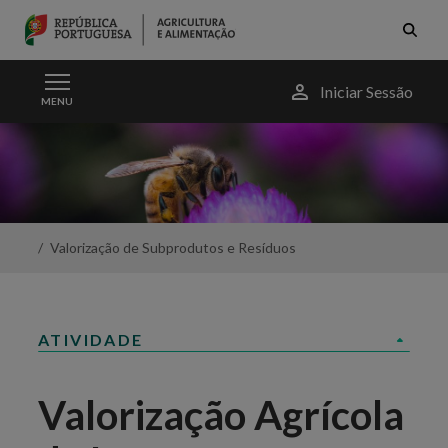
Skip to Main Content
Menu
Iniciar Sessão
MENU
do
utilizador
Valorização
Agrícola
de
Lamas
-
Portal
Valorização de Subprodutos e Resíduos
da
Agricultura
ATIVIDADE
Valorização Agrícola