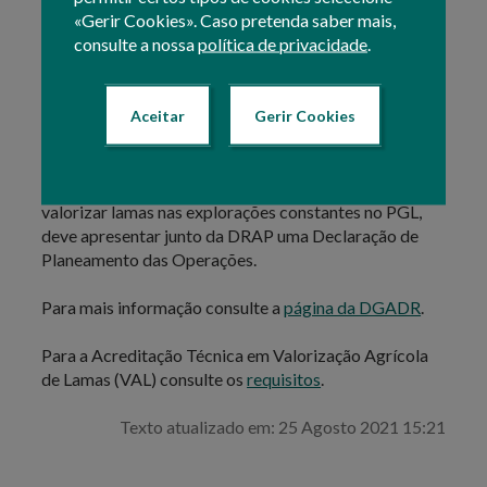
«Gerir Cookies». Caso pretenda saber mais,
licenciamento, pela DRAP territorialmente
consulte a nossa
política de privacidade
.
competente, através da aprovação de um Plano de
Gestão de Lamas (PGL), a apresentar pelo requerente
junto da DRAP, e da aprovação das subsequentes
Declaração de Planeamento das Operações (DPO). A
Aceitar
Gerir Cookies
elaboração do PGL é da competência do técnico
Responsável, previamente acreditado pela DAGDR. O
titular do PGL aprovado, que pretende efetivamente
valorizar lamas nas explorações constantes no PGL,
deve apresentar junto da DRAP uma Declaração de
Planeamento das Operações.
Para mais informação consulte a
página da DGADR
.
Para a Acreditação Técnica em Valorização Agrícola
de Lamas (VAL) consulte os
requisitos
.
Texto atualizado em: 25 Agosto 2021 15:21