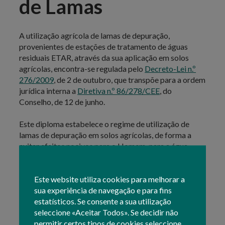
de Lamas
A utilização agrícola de lamas de depuração,
provenientes de estações de tratamento de águas
residuais ETAR, através da sua aplicação em solos
agrícolas, encontra-se regulada pelo
Decreto-Lei n.º
276/2009
, de 2 de outubro, que transpõe para a ordem
jurídica interna a
Diretiva n.º 86/278/CEE
, do
Conselho, de 12 de junho.
Este diploma estabelece o regime de utilização de
lamas de depuração em solos agrícolas, de forma a
evitar efeitos nocivos para o Homem, para a água,
para os solos, para a vegetação e para os animais,
promovendo a sua correta utilização.
Este website utiliza cookies para melhorar a
sua experiência de navegação e para fins
Para mais informações, consulte a seguinte
estatísticos. Se consente a sua utilização
documentação
.
seleccione «Aceitar Todos». Se decidir não
permitir certos tipos de cookies seleccione
A utilização de Lamas em solos agrícolas carece de