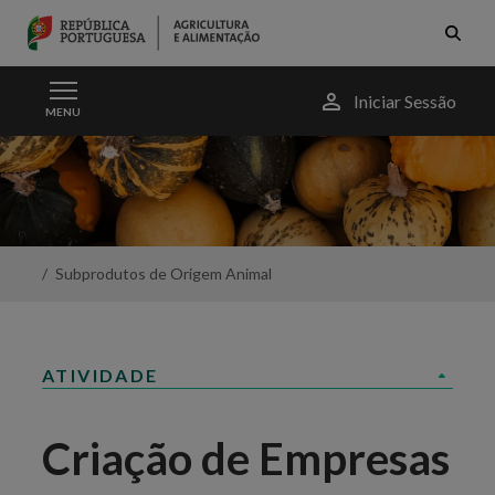
Skip to Main Content
Menu
Iniciar Sessão
MENU
do
utilizador
Criação
de
Empresas
-
Portal
da
Subprodutos de Origem Animal
Agricultura
ATIVIDADE
Criação de Empresas