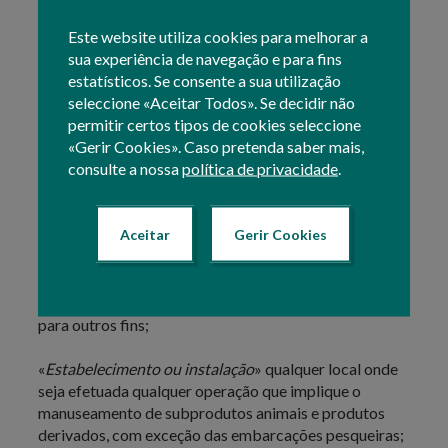
subprodutos animais ou produtos derivados.
Este website utiliza cookies para melhorar a
Logo que os operadores produzam subprodutos
sua experiência de navegação e para fins
animais e produtos derivados, devem identificá-los e
estatísticos. Se consente a sua utilização
assegurar que todas as fases da recolha, transporte,
seleccione «Aceitar Todos». Se decidir não
manuseamento, tratamento, transformação,
permitir certos tipos de cookies seleccione
processamento, armazenamento, colocação no
«Gerir Cookies». Caso pretenda saber mais,
mercado, distribuição, utilização e eliminação, nas
consulte a nossa
política de privacidade
.
empresas sob seu controlo, sejam executadas de
acordo com a legislação aplicável, nacional e da União
Europeia que sejam pertinentes para a sua atividade.
Aceitar
Gerir Cookies
«
Utilizador
» é a pessoa singular ou coletiva que utilize
um subproduto animal ou produto derivado para fins
específicos de alimentação animal, investigação ou
para outros fins;
«
Estabelecimento ou instalação
» qualquer local onde
seja efetuada qualquer operação que implique o
manuseamento de subprodutos animais e produtos
derivados, com exceção das embarcações pesqueiras;