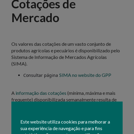
Cotações de
Mercado
Os valores das cotações de um vasto conjunto de
produtos agrícolas e pecuários é disponibilizado pelo
Sistema de Informação de Mercados Agrícolas
(SIMA).
SIMA no website do GPP
Consultar página
A
informação das cotações
(mínima, máxima e mais
frequente) disponibilizada semanalmente resulta de
uma apreciação e análise dos dados recolhidos junto
dos diferentes operadores económicos dos vários
sectores que exercem atividades nessas áreas de
Este website utiliza cookies para melhorar a
mercado.
sua experiência de navegação e para fins