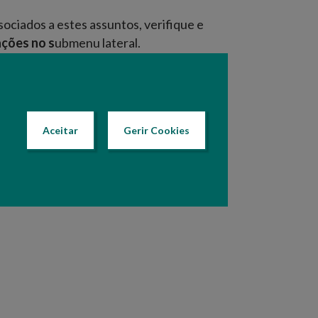
ociados a estes assuntos, verifique e
ações no s
ubmenu lateral.
Texto atualizado em: 07 Setembro 2021 10:20
Aceitar
Gerir Cookies