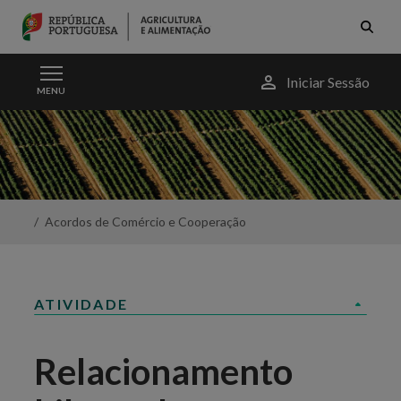
Skip to Main Content
Menu
Iniciar Sessão
MENU
do
utilizador
Relacionamento
bilateral
e
multilateral
-
Portal
Acordos de Comércio e Cooperação
da
Agricultura
ATIVIDADE
Relacionamento