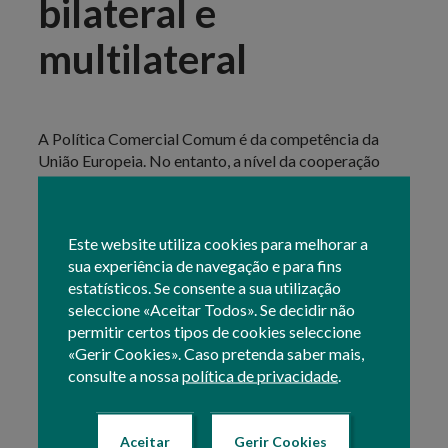
bilateral e
multilateral
A Política Comercial Comum é da competência da
União Europeia. No entanto, a nível da cooperação
económica e técnica, cada Estado-Membro pode
complementar, por via bilateral, as orientações
comunitárias, estabelecendo acordos bilaterais de
Este website utiliza cookies para melhorar a
cooperação.
sua experiência de navegação e para fins
estatísticos. Se consente a sua utilização
O Gabinete de Planeamento, Políticas e
seleccione «Aceitar Todos». Se decidir não
Administração Geral (GPP) disponibiliza no seu
permitir certos tipos de cookies seleccione
website
www.gpp.pt
- na
plataforma
«Gerir Cookies». Caso pretenda saber mais,
GlobalAgriMar
- informação sobre a Política
consulte a nossa
política de privacidade
.
Comercial no âmbito da OMC, Estratégia de Acesso
aos Mercados Terceiros e Política Comercial da União
Europeia e ainda as Convenções para evitar a Dupla
Aceitar
Gerir Cookies
Tributação e os Acordos sobre Promoção e Proteção