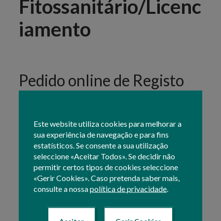
Fitossanitário/Licenc
iamento
Pedido online de Registo
Fitossanitário/Licenciame
nto
Este website utiliza cookies para melhorar a
sua experiência de navegação e para fins
estatísticos. Se consente a sua utilização
seleccione «Aceitar Todos». Se decidir não
permitir certos tipos de cookies seleccione
«Gerir Cookies». Caso pretenda saber mais,
consulte a nossa
política de privacidade
.
Registo Operador Económico
Os interessados em obter o Registo
Aceitar
Gerir Cookies