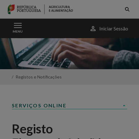
Skip to Main Content
Menu
Iniciar Sessão
MENU
do
utilizador
Registo
Fitossanitário/Licenciamento
-
Portal
da
Agricultura
Registos e Notificações
SERVIÇOS ONLINE
Registo