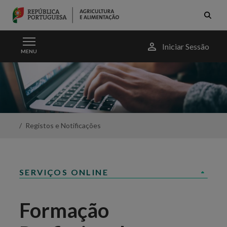
Skip to Main Content
Menu
Iniciar Sessão
MENU
do
utilizador
Formação
Profissional
-
Portal
da
Agricultura
Registos e Notificações
SERVIÇOS ONLINE
Formação