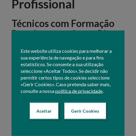
Profissional
Técnicos com Formação
Regulamentada em PI,
PRODI e MPB
Este website utiliza cookies para melhorar a
No âmbito da republicação do
Decreto-Lei n.º
sua experiência de navegação e para fins
256/2009
, de 24 de setembro, publicado no
Decreto-
estatísticos. Se consente a sua utilização
Lei n.º 37/2013
, de 13 de março, os técnicos que
seleccione «Aceitar Todos». Se decidir não
pretendam integrar a “Lista de Técnicos com
permitir certos tipos de cookies seleccione
Formação Regulamentada” (em PI, PRODI Vegetal e/
«Gerir Cookies». Caso pretenda saber mais,
ou animal e MPB Vegetal e/ou animal), conforme
consulte a nossa
política de privacidade
.
refere a legislação.
Poderá preencher o formulário e consultar as informações
Aceitar
Gerir Cookies
sítio da Lista de Técnicos com
disponíveis no
Formação Regulamentada em PI, PRODI e MPB
.