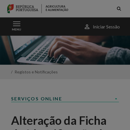
Skip to Main Content
Menu
Iniciar Sessão
MENU
do
utilizador
Beneficiário
IFAP
-
Portal
da
Agricultura
Registos e Notificações
SERVIÇOS ONLINE
Alteração da Ficha