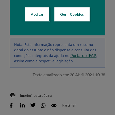
Se for beneficiário do IFAP e não tiver acesso à
Área Reservada
do Portal, deverá proceder
Aceitar
Gerir Cookies
ao registo prévio no Portal do IFAP.
Nota: Esta informação representa um resumo
geral do assunto e não dispensa a consulta das
Portal do IFAP
condições integrais da ajuda no
,
assim como a respetiva legislação.
Texto atualizado em: 28 Abril 2021 10:38
Imprimir esta página
Partilhar