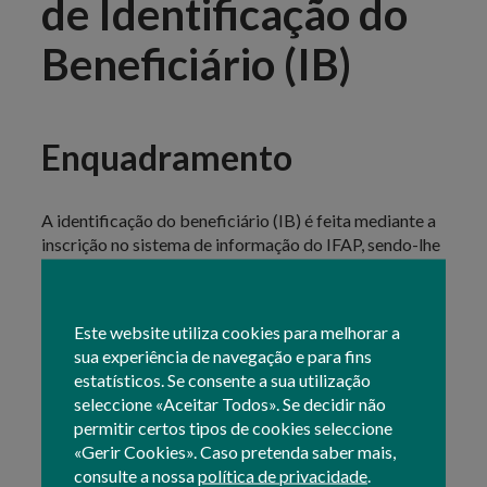
de Identificação do
Beneficiário (IB)
Enquadramento
A identificação do beneficiário (IB) é feita mediante a
inscrição no sistema de informação do IFAP, sendo-lhe
atribuído um número de identificação -
NIFAP
- que o
permite identificar perante o IFAP.
Este website utiliza cookies para melhorar a
A atualização dos dados do beneficiário pode ser feita
sua experiência de navegação e para fins
em qualquer uma das entidades intervenientes.
estatísticos. Se consente a sua utilização
seleccione «Aceitar Todos». Se decidir não
Para saber como atualizar o IB, consulte o
permitir certos tipos de cookies seleccione
Área Reservada
manual disponível na
do Portal
«Gerir Cookies». Caso pretenda saber mais,
separador
do IFAP através do respetivo
.
consulte a nossa
política de privacidade
.