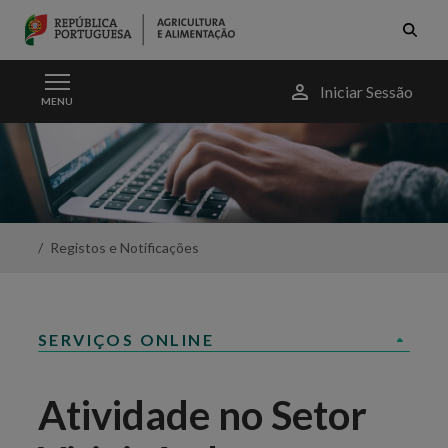
Skip to Main Content
Menu
Iniciar Sessão
MENU
do
utilizador
Atividade
no
setor
vitivinícola
-
Portal
Registos e Notificações
da
Agricultura
SERVIÇOS ONLINE
Atividade no Setor