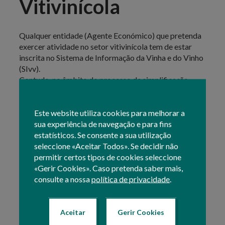
Vitivinícola
Qualquer entidade (Agente Económico) que pretenda
exercer atividade no setor vitivinícola tem de estar
inscrita no Sistema de Informação da Vinha e do Vinho
(SIvv).
Contudo, no âmbito do processo de simplificação
administrativa de procedimentos, com o objetivo de
aumentar a eficiência na Administração Pública e
Este website utiliza cookies para melhorar a
garantir melhores serviços, uma nova inscrição ou a
sua experiência de navegação e para fins
alteração de dados elementares das entidades é feita
estatísticos. Se consente a sua utilização
no Sistema de Identificação do Beneficiário (IB) do
seleccione «Aceitar Todos». Se decidir não
IFAP.
permitir certos tipos de cookies seleccione
Deste modo, novas entidades ou entidades que
«Gerir Cookies». Caso pretenda saber mais,
pretendam fazer alterações aos seus dados devem
consulte a nossa
política de privacidade
.
dirigir-se a um balcão das associações de agricultores
(AA) ou à Direção Regional da área geográfica da sua
exploração.
Só após esta ação será possível a inscrição no SIvv ou a
Aceitar
Gerir Cookies
atualização das actividades para o exercício da