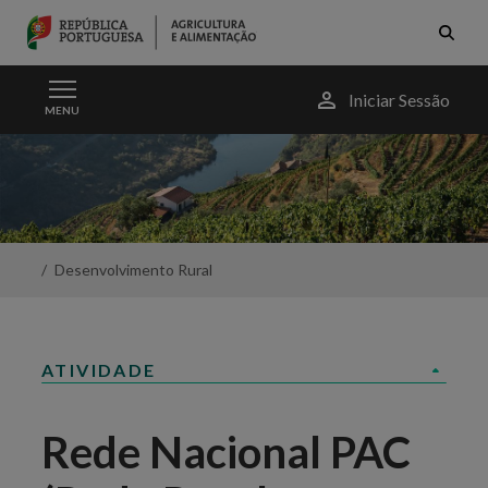
Skip to Main Content
Menu
Iniciar Sessão
MENU
do
utilizador
Rede
Rural
-
Portal
da
Agricultura
Desenvolvimento Rural
ATIVIDADE
Rede Nacional PAC