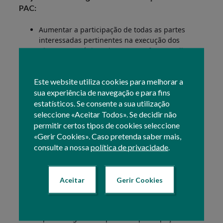
PAC:
Aumentar a participação de todas as partes
interessadas pertinentes na execução dos
planos estratégicos da PAC e, se for caso disso,
na sua conceção;
Este website utiliza cookies para melhorar a
Assistir as administrações dos Estados-Membros
sua experiência de navegação e para fins
na execução dos planos estratégicos da PAC e na
transição para um modelo de aplicação baseado
estatísticos. Se consente a sua utilização
no desempenho;
seleccione «Aceitar Todos». Se decidir não
permitir certos tipos de cookies seleccione
Contribuir para a informar o público e os
«Gerir Cookies». Caso pretenda saber mais,
potenciais beneficiários da PAC sobre as
consulte a nossa
política de privacidade
.
possibilidades de financiamento e melhorar a
qualidade da execução dos planos estratégicos
da PAC;
Aceitar
Gerir Cookies
Promover a inovação no domínio da agricultura e
do desenvolvimento rural e apoiar a
aprendizagem interpares e a participação e