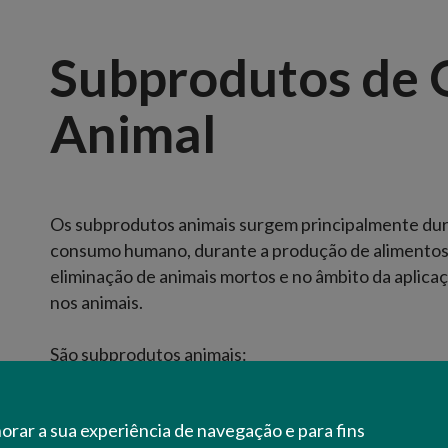
Subprodutos de 
Animal
Os subprodutos animais surgem principalmente dur
consumo humano, durante a produção de alimentos 
eliminação de animais mortos e no âmbito da aplica
nos animais.
São subprodutos animais:
Cadáveres ou partes de animais, bem como as peles, l
Alimentos de origem animal impróprios para consu
Alimentos de origem animal próprios para consumo 
horar a sua experiência de navegação e para fins
do consumo humano (ex: o fabrico de alimentos par