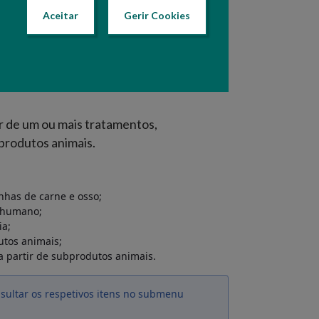
exceto peixes de criação);
Aceitar
Gerir Cookies
bprodutos animais
r de um ou mais tratamentos,
produtos animais.
inhas de carne e osso;
o humano;
ia;
tos animais;
 a partir de subprodutos animais.
ultar os respetivos itens no submenu