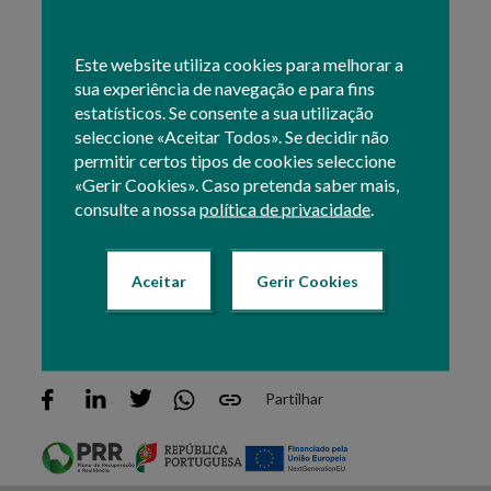
Beneficiário
Este website utiliza cookies para melhorar a
sua experiência de navegação e para fins
estatísticos. Se consente a sua utilização
Na área de apoio ao beneficiário, a EDIA, entidade
seleccione «Aceitar Todos». Se decidir não
gestora do Projeto Alqueva, disponibiliza, através do
permitir certos tipos de cookies seleccione
menu lateral, o acesso às seguintes ferramentas:
«Gerir Cookies». Caso pretenda saber mais,
- Portal do Regante Alqueva;
consulte a nossa
política de privacidade
.
- SISAP - Sistema de Apoio à Determinação da
Aptidão Cultural.
Texto atualizado em: 03 Agosto 2021 14:36
Aceitar
Gerir Cookies
Imprimir esta página
Partilhar