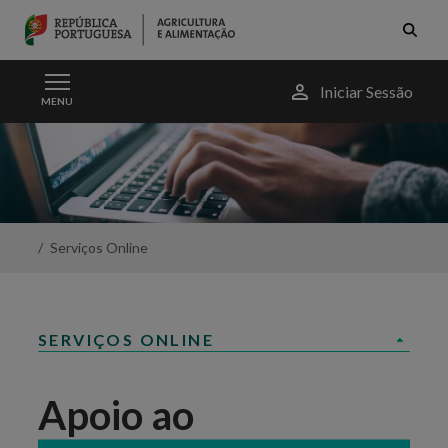
Skip to Main Content
Menu
Iniciar Sessão
MENU
do
utilizador
Apoio
ao
Beneficiário
-
Portal
da
Serviços Online
Agricultura
SERVIÇOS ONLINE
Apoio ao