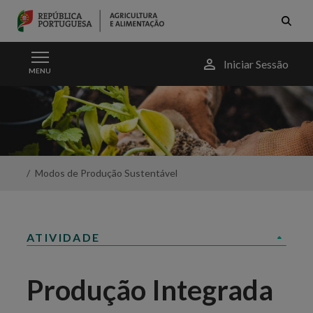
Skip to Main Content
Menu
Iniciar Sessão
MENU
do
utilizador
Produção
Integrada
-
Portal
da
Agricultura
Modos de Produção Sustentável
ATIVIDADE
Produção Integrada