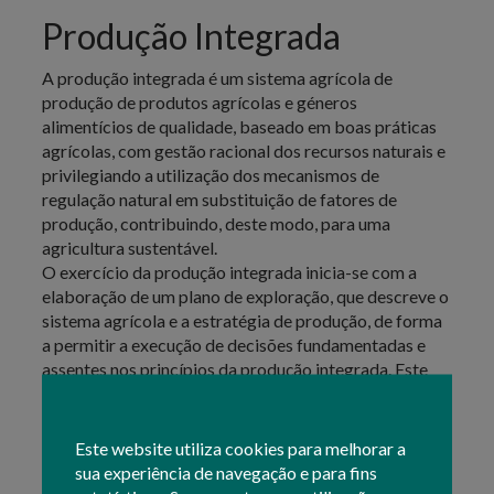
Produção Integrada
A produção integrada é um sistema agrícola de
produção de produtos agrícolas e géneros
alimentícios de qualidade, baseado em boas práticas
agrícolas, com gestão racional dos recursos naturais e
privilegiando a utilização dos mecanismos de
regulação natural em substituição de fatores de
produção, contribuindo, deste modo, para uma
agricultura sustentável.
O exercício da produção integrada inicia-se com a
elaboração de um plano de exploração, que descreve o
sistema agrícola e a estratégia de produção, de forma
a permitir a execução de decisões fundamentadas e
assentes nos princípios da produção integrada. Este
plano de exploração deve encontrar-se na posse do
agricultor e deve apresentar os elementos referentes
ao sistema agrícola e à estratégia de produção,
Este website utiliza cookies para melhorar a
designadamente: O diagnóstico do sistema de
sua experiência de navegação e para fins
produção, a escolha fundamentada de práticas de