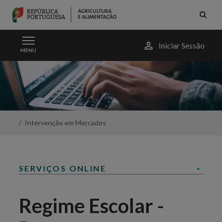
Skip to Main Content
Menu
Iniciar Sessão
MENU
do
utilizador
Regime
Escolar
-
Portal
da
Agricultura
Intervenção em Mercados
SERVIÇOS ONLINE
Regime Escolar -