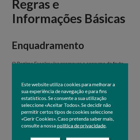
Regras e
Informações Básicas
Enquadramento
O Regime Escolar visa promover o consumo de fruta,
produtos hortícolas e bananas e de leite e produtos
lácteos às crianças nos estabelecimentos de ensino.
Este website utiliza cookies para melhorar a
Os pedidos de pagamento relativos a este regime, são
sua experiência de navegação e para fins
apresentados pelas entidades requerentes junto do
estatísticos. Se consente a sua utilização
IFAP, de acordo com as instruções constantes no
seleccione «Aceitar Todos». Se decidir não
Manual do Regime Escolar - Pedido de Pagamento
permitir certos tipos de cookies seleccione
.
«Gerir Cookies». Caso pretenda saber mais,
O pedido de pagamento deverá ser formalizado em
consulte a nossa
política de privacidade
.
formulário próprio que estará disponível na
Área
Reservada
do Portal do IFAP em “
O Meu Processo /