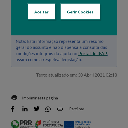
formulário próprio que estará disponível na
Área
Reservada
do Portal do IFAP em “
O Meu Processo /
Aceitar
Gerir Cookies
Formulários Genéricos Desmaterializados
”,
Nota: Esta informação representa um resumo
geral do assunto e não dispensa a consulta das
Portal do IFAP
condições integrais da ajuda no
,
assim como a respetiva legislação.
Texto atualizado em: 30 Abril 2021 02:18
Imprimir esta página
Partilhar