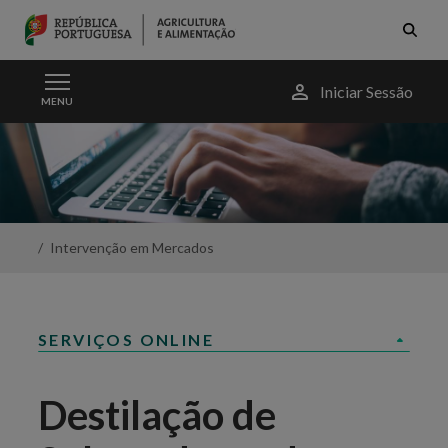
Skip to Main Content
Menu
Iniciar Sessão
MENU
do
utilizador
Destilação
de
Subprodutos
da
Vinificação
-
Intervenção em Mercados
Portal
da
Agricultura
SERVIÇOS ONLINE
Destilação de