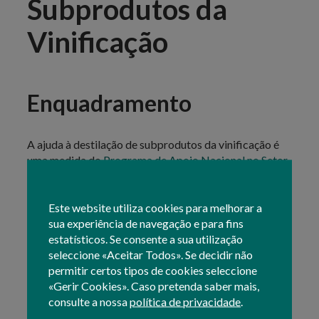
Subprodutos da
Vinificação
Enquadramento
A ajuda à destilação de subprodutos da vinificação é
uma medida do
Programa de Apoio Nacional no Setor
Vitivinícola
para o período de programação 2019-
2023.
Este website utiliza cookies para melhorar a
O apoio pode ser pago mediante apresentação de
sua experiência de navegação e para fins
pedido de pagamento ou de um pedido de
estatísticos. Se consente a sua utilização
adiantamento, formalizado pelo destilador junto do
seleccione «Aceitar Todos». Se decidir não
IFAP, de acordo com as instruções constantes
permitir certos tipos de cookies seleccione
no
Manual do Pedido de Pagamento da Destilação
«Gerir Cookies». Caso pretenda saber mais,
.
consulte a nossa
política de privacidade
.
O pedido de pagamento deverá ser formalizado em