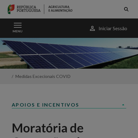
Skip to Main Content
Menu
Iniciar Sessão
MENU
do
utilizador
Moratória
das
Operações
de
Crédito
-
Medidas Excecionais COVID
Portal
da
Agricultura
APOIOS E INCENTIVOS
Moratória de