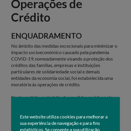
Operações de
Crédito
ENQUADRAMENTO
No âmbito das medidas excecionais para minimizar o
impacto socioeconómico causado pela pandemia
COVID-19, nomeadamente visando a proteção dos
créditos das famílias, empresas e instituições
particulares de solidariedade social e demais
entidades da economia social, foi estabelecida uma
moratória às operações de crédito.
Neste sentido, no âmbito das medidas geridas pelo
IFAP, poderão ser objeto de prorrogação do prazo de
reembolso, as operações de crédito contratadas no
Este website utiliza cookies para melhorar a
âmbito da LC curto prazo, agricultura, silvicultura e
sua experiência de navegação e para fins
pecuária. (
Decreto-Lei n.º 298/98
)
estatísticos. Se consente a sua utilização