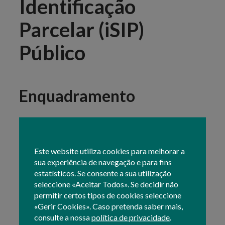
Identificação
Parcelar (iSIP)
Público
Enquadramento
Através da versão pública do
Sistema de
Identificação Parcelar (iSIP)
pode consultar a seguinte
informação:
Este website utiliza cookies para melhorar a
sua experiência de navegação e para fins
parcelas identificadas;
estatísticos. Se consente a sua utilização
ocupações do solo;
seleccione «Aceitar Todos». Se decidir não
orto imagens;
permitir certos tipos de cookies seleccione
algumas condicionantes aplicáveis às parcelas, e
«Gerir Cookies». Caso pretenda saber mais,
informação referente à delimitação geográfica
consulte a nossa
política de privacidade
.
de alguns apoios 'PDR 2020'.