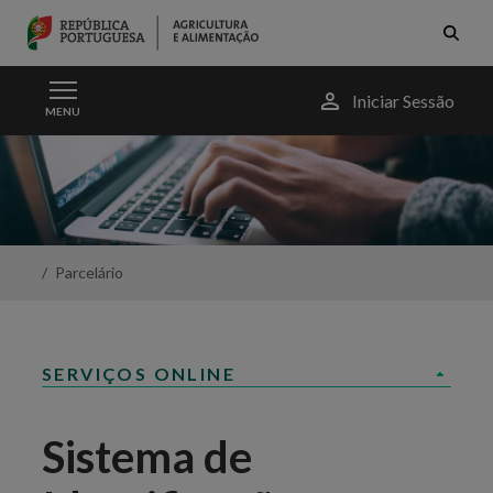
Skip to Main Content
Menu
Iniciar Sessão
MENU
do
utilizador
ISIP
Publico
-
Portal
da
Agricultura
Parcelário
SERVIÇOS ONLINE
Sistema de