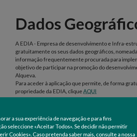
Dados Geográfic
A EDIA - Empresa de desenvolvimento e Infra-estrut
gratuitamente os seus dados geográficos, nomeada
informação frequentemente procurada para impleme
objetivo de participar na promoção do desenvolvim
Alqueva.
Para aceder à aplicação que permite, de forma grat
propriedade da EDIA, clique
AQUI
horar a sua experiência de navegação e para fins
ação seleccione «Aceitar Todos». Se decidir não permitir
erir Cookies». Caso pretenda saber mais, consulte a nossa