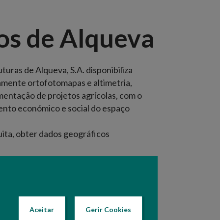
os de Alqueva
uras de Alqueva, S.A. disponibiliza
mente ortofotomapas e altimetria,
ntação de projetos agrícolas, com o
ento económico e social do espaço
uita, obter dados geográficos
Texto atualizado em: 11 Maio 2021 14:49
Aceitar
Gerir Cookies