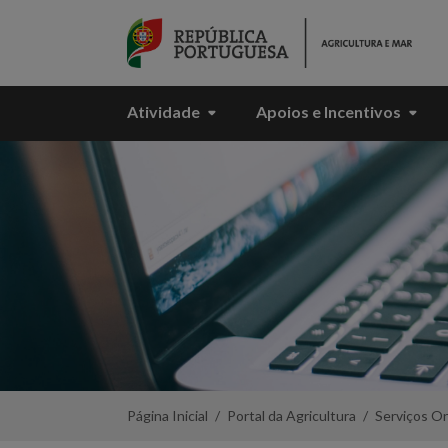
Skip to Main Content
Atividade
Apoios e Incentivos
Dados
Geográficos
de
Alqueva
-
Portal
da
Agricultura
Página Inicial
Portal da Agricultura
Serviços On