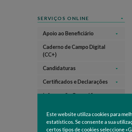
SERVIÇOS ONLINE
Apoio ao Beneficiário
Caderno de Campo Digital
(CC+)
Candidaturas
Certificados e Declarações
Informação Geográfica
Dados Geográficos de Alqueva
Este website utiliza cookies para mel
Infraestruturas - Alqueva
estatísticos. Se consente a sua utiliz
Terrenos / Prédios rústicos -
certos tipos de cookies seleccione «G