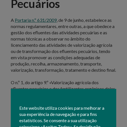
Pecuários
A
Portaria n.º 631/2009
, de 9 de junho, estabelece as
normas regulamentares, entre outras, a que obedece a
gestão dos efluentes das atividades pecuárias e as
normas técnicas a observar no âmbito do
licenciamento das atividades de valorização agrícola
ou de transformação dos efluentes pecuários, tendo
em vista promover as condições adequadas de
produção, recolha, armazenamento, transporte,
valorização, transformação, tratamento e destino final.
O n.º 1, do artigo 9.º «Valorização agrícola dos
efluentes pecuários e dos fertilizantes orgânicos deles
derivados» estabelece que, para o cálculo da
fertilização das culturas, devem ser utilizadas as
tabelas previstas no “Manual de Fertilização das
Este website utiliza cookies para melhorar a
Culturas”, editado e gerido, pelo INIAV I.P..
sua experiência de navegação e para fins
estatísticos. Se consente a sua utilização
No atual quadro legal estabelecido, pelo
Decreto-Lei
seleccione «Aceitar Todos». Se decidir não