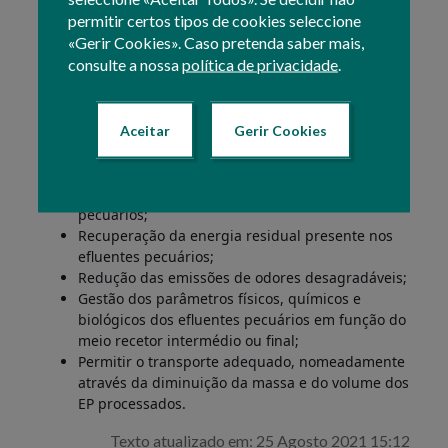
n.º 81/2013
, de 14 de junho e, pelas normas
permitir certos tipos de cookies seleccione
regulamentares constantes da
Portaria n.º 631/2009
,
«Gerir Cookies». Caso pretenda saber mais,
de 9 de junho, o processamento dos efluentes
consulte a nossa
política de privacidade
.
pecuários, no âmbito de um encaminhamento ou
destino adequado (respeitando os limiares mínimos de
qualidade do meio recetor intermédio ou final) pode
Aceitar
Gerir Cookies
ser efetuado, com os seguintes objetivos:
Reciclagem dos nutrientes e da matéria orgânica
e reutilização da água contida nos efluentes
pecuários;
Recuperação da energia residual presente nos
efluentes pecuários;
Redução das emissões de odores desagradáveis;
Gestão dos parâmetros físicos, químicos e
biológicos dos efluentes pecuários em função do
meio recetor intermédio ou final;
Permitir o transporte adequado, nomeadamente
através da diminuição da massa e do volume dos
EP processados.
Texto atualizado em: 25 Agosto 2021 15:12