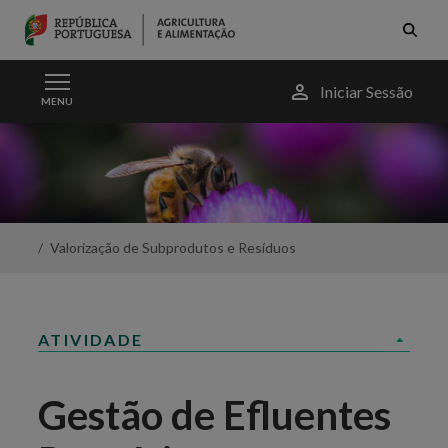
Skip to Main Content
Menu
Iniciar Sessão
MENU
do
utilizador
Gestão
de
Efluentes
Pecuários
-
Portal
Valorização de Subprodutos e Resíduos
da
Agricultura
ATIVIDADE
Gestão de Efluentes