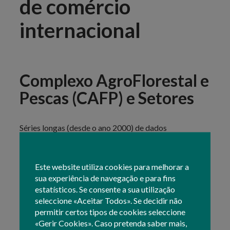
de comércio
internacional
Complexo AgroFlorestal e
Pescas (CAFP) e Setores
Séries longas (desde o ano 2000) de dados
económicos e de comércio internacional, com
atualização anual:
Complexo AgroFlorestal e Pescas - VAB, Emprego,
Este website utiliza cookies para melhorar a
Índice de Preços, Balança Comercial
sua experiência de navegação e para fins
Agricultura - Produção, Consumos Intermédios,
estatísticos. Se consente a sua utilização
VAB, Volume de Trabalho, Formação Bruta de
seleccione «Aceitar Todos». Se decidir não
Capital Fixo – FBC, Índice de Preços
permitir certos tipos de cookies seleccione
Silvicultura - Produção, Índice de Preços
«Gerir Cookies». Caso pretenda saber mais,