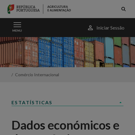
Skip to Main Content
Menu
Iniciar Sessão
MENU
do
utilizador
Dados
económicos
e
de
comércio
internacional
Comércio Internacional
-
Portal
da
Agricultura
ESTATÍSTICAS
Dados económicos e