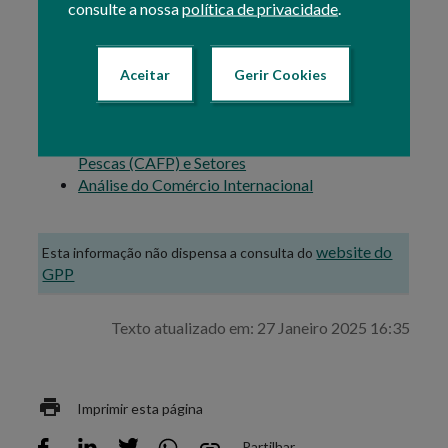
consulte a nossa
política de privacidade
.
Análise mensal dos dados do comércio internacional
de bens dos setores agroalimentar, da silvicultura e da
indústria florestal e da pesca e aquicultura, com base
nos dados do INE.
Aceitar
Gerir Cookies
Consultar:
Estatísticas do Complexo AgroFlorestal e
Pescas (CAFP) e Setores
Análise do Comércio Internacional
website do
Esta informação não dispensa a consulta do
GPP
Texto atualizado em: 27 Janeiro 2025 16:35
Imprimir esta página
Partilhar