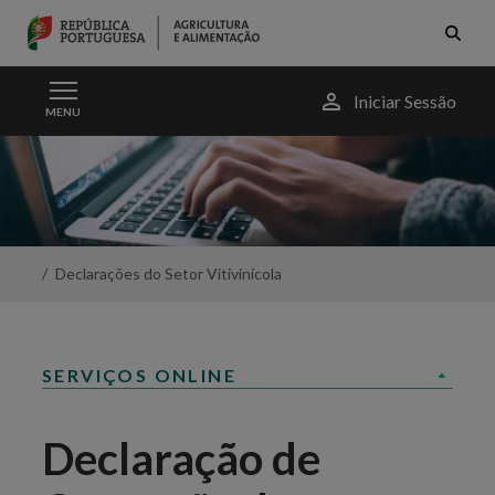
Skip to Main Content
Menu
Iniciar Sessão
MENU
do
utilizador
Declaração
de
Operação
de
Enriquecimento
-
Declarações do Setor Vitivinícola
Portal
da
Agricultura
SERVIÇOS ONLINE
Declaração de