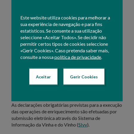
IVV.
Este website utiliza cookies para melhorar a
As operações de enriquecimento por adição de mosto
sua experiência de navegação e para fins
concentrado e concentrado retificado não podem ser
estatísticos. Se consente a sua utilização
efetuadas após 1 de janeiro da campanha em causa.
seleccione «Aceitar Todos». Se decidir não
permitir certos tipos de cookies seleccione
O mosto concentrado e o mosto concentrado
«Gerir Cookies». Caso pretenda saber mais,
retificado utilizado nas operações de enriquecimento
consulte a nossa
política de privacidade
.
devem ser originários da Comunidade e obedecer às
definições previstas na regulamentação comunitária.
Aceitar
Gerir Cookies
As operações são feitas de uma só vez, não sendo
permitida a adição de mosto concentrado e mosto
concentrado retificado numa mesma operação.
As declarações obrigatórias previstas para a execução
das operações de enriquecimento são efetuadas por
submissão eletrónica através do Sistema de
Informação da Vinha e do Vinho (
SIvv
).