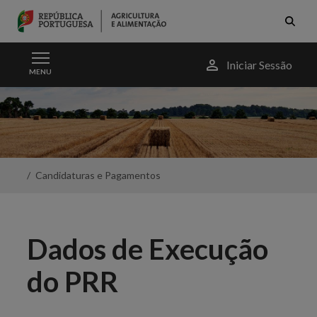
Skip to Main Content
Menu
Iniciar Sessão
MENU
do
utilizador
PRR
-
Dados
de
Execução
-
Candidaturas e Pagamentos
Portal
da
Agricultura
Dados de Execução
do PRR