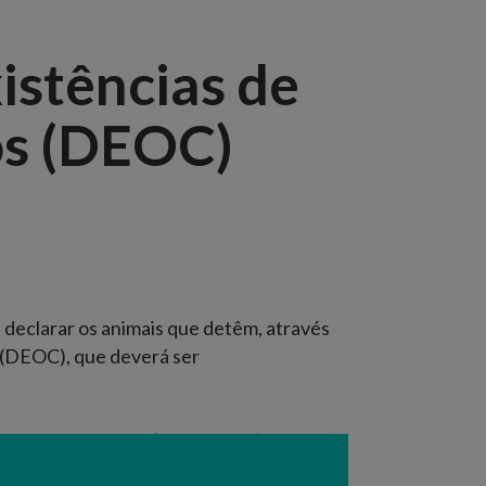
istências de
os (DEOC)
a declarar os animais que detêm, através
 (DEOC), que deverá ser
u Processo » Exploração » Snira
inos
;