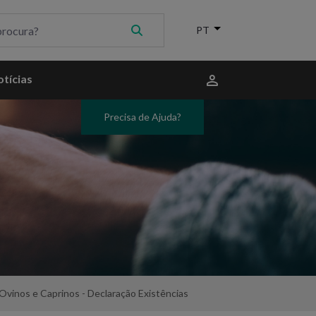
Menu
tícias
do
utilizador
Precisa de Ajuda?
Ovinos e Caprinos - Declaração Existências