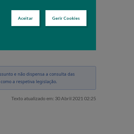
as com o IFAP, numa das
Salas de
Aceitar
Gerir Cookies
dor da Declaração de Existências de
ssunto e não dispensa a consulta das
 como a respetiva legislação.
Texto atualizado em: 30 Abril 2021 02:25