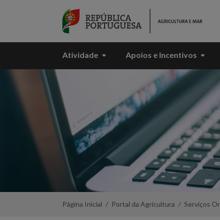
Skip to Main Content
Atividade
Apoios e Incentivos
Ovinos
e
Caprinos
-
Declaração
Existências
-
Portal
da
Agricultura
Página Inicial
Portal da Agricultura
Serviços On