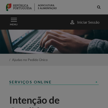
Skip to Main Content
Menu
Iniciar Sessão
MENU
do
utilizador
Intenção
de
Candidatura
de
Animais
-
Ajudas no Pedido Único
Portal
da
Agricultura
SERVIÇOS ONLINE
Intenção de