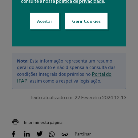
consulte a nossa
política de privacidade
.
O formulário em questão encontra-se na
Área
Reservada
do Portal IFAP, podendo ser efetuado
Aceitar
Gerir Cookies
diretamente pelo Beneficiário, em
O Meu Processo »
Candidaturas » Intenção de candidatura
, ou através
das Entidades reconhecidas, numa das
Salas de
Atendimento
existentes para o efeito.
Nota:
Esta informação representa um resumo
geral do assunto e não dispensa a consulta das
Portal do
condições integrais dos prémios no
IFAP
, assim como a respetiva legislação.
Texto atualizado em: 22 Fevereiro 2024 12:13
Imprimir esta página
Partilhar