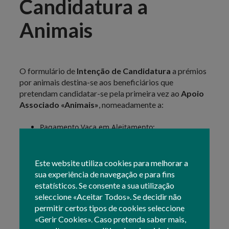
Candidatura a
Animais
O formulário de
Intenção de Candidatura
a prémios
por animais destina-se aos beneficiários que
pretendam candidatar-se pela primeira vez ao
Apoio
Associado «Animais»
, nomeadamente a:
Pagamento Vaca em Aleitamento
;
Pagamento aos Pequenos Ruminantes
;
Pagamento Leite de Vaca
.
Este website utiliza cookies para melhorar a
sua experiência de navegação e para fins
Para esse efeito,
entre 1 de outubro e 31 de
estatísticos. Se consente a sua utilização
dezembro do ano anterior
à submissão do Pedido
seleccione «Aceitar Todos». Se decidir não
Único (PU), têm de manifestar o seu intuito em pedir
permitir certos tipos de cookies seleccione
apoios nesse âmbito, indicando o número de animais
«Gerir Cookies». Caso pretenda saber mais,
detidos para efeitos de candidatura.