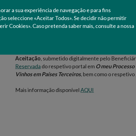
terceiros, incrementar o valor das exportações, p
horar a sua experiência de navegação e para fins
segmentos de preço médio, médio-alto e alto e con
ação seleccione «Aceitar Todos». Se decidir não permitir
dos vinhos de Portugal como produtos de qualidade
erir Cookies». Caso pretenda saber mais, consulte a nossa
A candidatura é efetuada no IVV.
A formalização da candidatura apresentada é feita 
Aceitação
, submetido digitalmente pelo Beneficiár
Reservada
do respetivo portal em
O meu Processo 
Vinhos em Países Terceiros
, bem como o respetivo
Mais informação disponível
AQUI