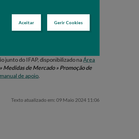
osicionando-as tendencialmente em
quistar o reconhecimento e notoriedade
 e com carácter diferenciador.
Aceitar
Gerir Cookies
através da assinatura do
Termo de
io junto do IFAP, disponibilizado na
Área
» Medidas de Mercado » Promoção de
manual de apoio
.
Texto atualizado em: 09 Maio 2024 11:06