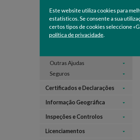
Novas Autorizações de
Este website utiliza cookies para mel
Plantação de Vinha
estatísticos. Se consente a sua utiliz
Promoção Vinhos em Países
certos tipos de cookies seleccione «G
Terceiros
política de privacidade
.
Regime Escolar
PN•Regadios
Outras Ajudas
Seguros
Certificados e Declarações
Informação Geográfica
Inspeções e Controlos
Licenciamentos