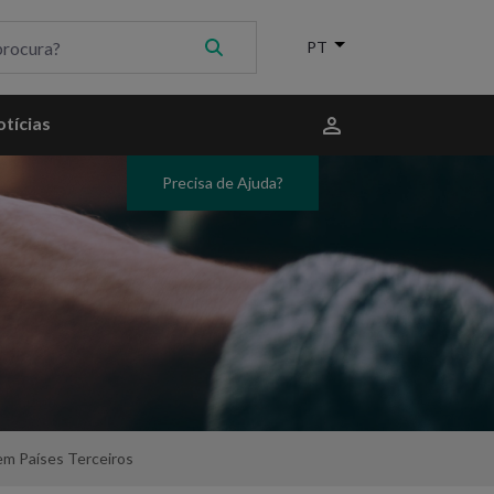
Menu
tícias
do
utilizador
Precisa de Ajuda?
m Países Terceiros