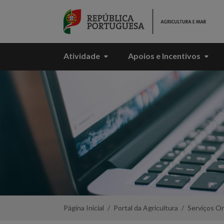
Skip to Main Content
Atividade
Apoios e Incentivos
Promoção
Vinhos
em
Países
Terceiros
-
Portal
da
Agricultura
Página Inicial
Portal da Agricultura
Serviços On