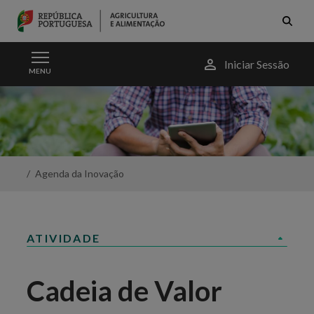
Skip to Main Content
Menu
Iniciar Sessão
MENU
do
utilizador
Cadeia
de
Valor
-
Portal
da
Agenda da Inovação
Agricultura
ATIVIDADE
Cadeia de Valor