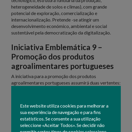
tecnológico, estrutura fundiária da produção,
heterogeneidade de solos e climas), com grande
potencial de exploração, comercialização e
internacionalização. Pretende -se atingir um
desenvolvimento económico, ambiental e social
sustentável pela democratização da digitalização.
Iniciativa Emblemática 9 –
Promoção dos produtos
agroalimentares portugueses
A iniciativa para a promoção dos produtos
agroalimentares portugueses assumirá duas vertentes:
a interna e a externa. A interna terá como objetivo
sensibilizar os consumidores no território nacional
para a importância do consumo de produtos
Este website utiliza cookies para melhorar a
agroalimentares com o selo nacional. A vertente
sua experiência de navegação e para fins
externa terá como objetivo aumentar a notoriedade e
estatísticos. Se consente a sua utilização
a reputação dos produtos agroalimentares nacionais
seleccione «Aceitar Todos». Se decidir não
nos mercados internacionais, assim como potenciar a
permitir certos tipos de cookies seleccione