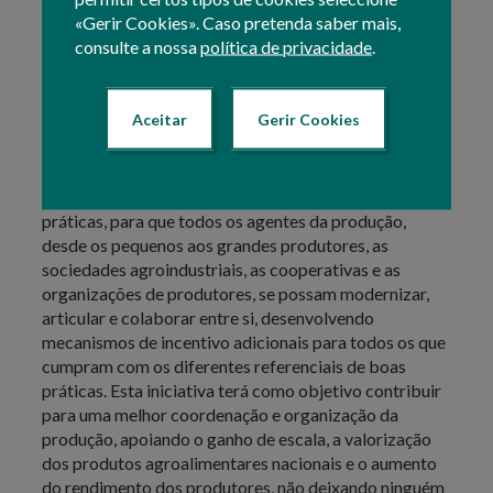
captação de investimento direto estrangeiro.
«Gerir Cookies». Caso pretenda saber mais,
consulte a nossa
política de privacidade
.
Iniciativa Emblemática 10 –
Excelência da organização da
Aceitar
Gerir Cookies
produção
A iniciativa para a excelência da organização da
produção permitirá construir um referencial de boas
práticas, para que todos os agentes da produção,
desde os pequenos aos grandes produtores, as
sociedades agroindustriais, as cooperativas e as
organizações de produtores, se possam modernizar,
articular e colaborar entre si, desenvolvendo
mecanismos de incentivo adicionais para todos os que
cumpram com os diferentes referenciais de boas
práticas. Esta iniciativa terá como objetivo contribuir
para uma melhor coordenação e organização da
produção, apoiando o ganho de escala, a valorização
dos produtos agroalimentares nacionais e o aumento
do rendimento dos produtores, não deixando ninguém