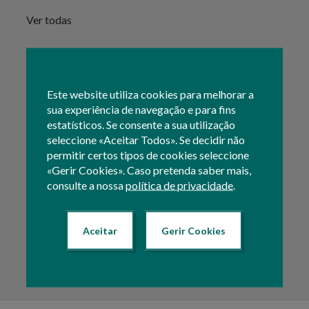
Ver todas
Este website utiliza cookies para melhorar a
sua experiência de navegação e para fins
estatísticos. Se consente a sua utilização
seleccione «Aceitar Todos». Se decidir não
GMAGRIM
permitir certos tipos de cookies seleccione
IFAP
S
«Gerir Cookies». Caso pretenda saber mais,
E
Gabinete do Ministro da
Instituto de
consulte a nossa
política de privacidade
.
Agricultura e Mar
Financiamento da
Sec
Agricultura e Pescas, I.P.
Min
Saber mais
Aceitar
Gerir Cookies
e 
Saber mais
Sa