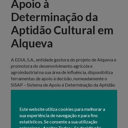
Apoio à
Determinação da
Aptidão Cultural em
Alqueva
A EDIA, S.A., entidade gestora do projeto de Alqueva e
promotora do desenvolvimento agrícola e
agroindustrial na sua área de influência, disponibiliza
ferramentas de apoio à decisão, nomeadamente o
SISAP – Sistema de Apoio à Determinação da Aptidão
Cultural, que permite determinar a aptidão de um solo
para uma cultura pré-selecionada e tem em
desenvolvimento um Modelo técnico-económico de
Este website utiliza cookies para melhorar a
monitorização e gestão da componente hidroagrícola
sua experiência de navegação e para fins
de Alqueva.
estatísticos. Se consente a sua utilização
A aptidão (técnica, económica e ambiental) para uma
seleccione «Aceitar Todos». Se decidir não