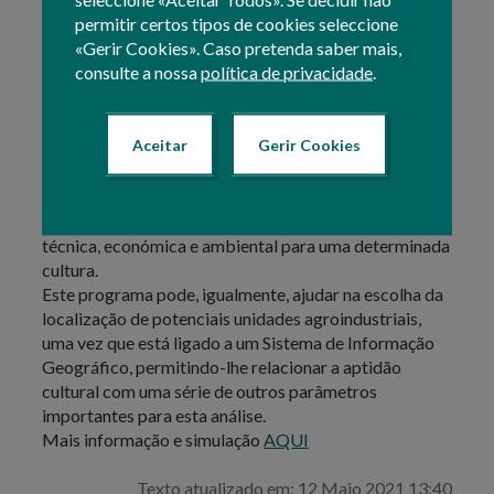
ou mais culturas, é estabelecida de acordo com uma
permitir certos tipos de cookies seleccione
chave de classificação em quatro classes: aptidão nula,
«Gerir Cookies». Caso pretenda saber mais,
aptidão reduzida, aptidão moderada e aptidão
consulte a nossa
política de privacidade
.
elevada.
A zona de atuação deste programa situa-se no
Alentejo (predominantemente nos distritos de Beja e
Aceitar
Gerir Cookies
Évora) cobrindo uma área de cerca de 920 000
hectares.
Com base nos resultados deste programa é possível,
identificar as parcelas que têm uma melhor aptidão
técnica, económica e ambiental para uma determinada
cultura.
Este programa pode, igualmente, ajudar na escolha da
localização de potenciais unidades agroindustriais,
uma vez que está ligado a um Sistema de Informação
Geográfico, permitindo-lhe relacionar a aptidão
cultural com uma série de outros parâmetros
importantes para esta análise.
Mais informação e simulação
AQUI
Texto atualizado em: 12 Maio 2021 13:40