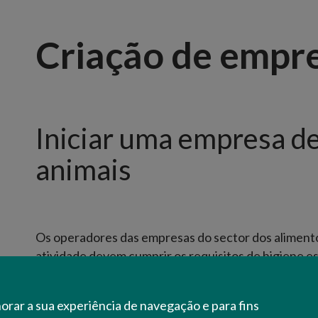
Criação de empr
Iniciar uma empresa de
animais
Os operadores das empresas do sector dos alimento
atividade devem cumprir os requisitos de higiene 
disposições legais relevantes para as atividades de
horar a sua experiência de navegação e para fins
Saiba mais no
portal da DGAV
sobre: