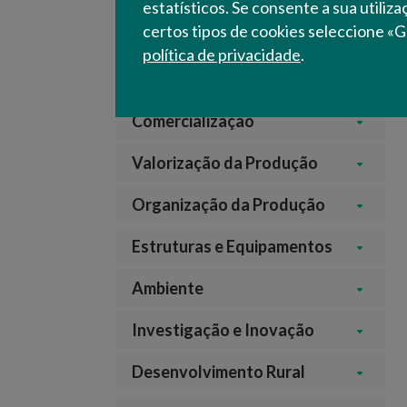
Subprodutos de Origem
estatísticos. Se consente a sua utiliz
Animal
certos tipos de cookies seleccione «G
política de privacidade
.
Combate ao Desperdício
Alimentar
Comercialização
Valorização da Produção
Organização da Produção
Estruturas e Equipamentos
Ambiente
Investigação e Inovação
Desenvolvimento Rural