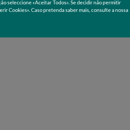
ação seleccione «Aceitar Todos». Se decidir não permitir
erir Cookies». Caso pretenda saber mais, consulte a nossa
Atividades do Sector
Condições Mínimas
Licenciamento
Registo e Aprovação de Estabelecimentos