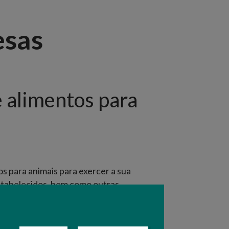
esas
 alimentos para
s para animais para exercer a sua
estabelecidos, bem como outras
senvolvidas.