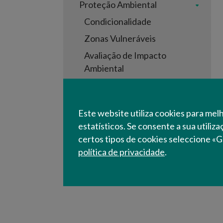
Proteção Ambiental
Condicionalidade
Zonas Vulneráveis
Avaliação de Impacto
Ambiental
Valorização de Subprodutos
e Resíduos
Este website utiliza cookies para mel
Investigação e Inovação
estatísticos. Se consente a sua utiliz
certos tipos de cookies seleccione «G
Desenvolvimento Rural
política de privacidade
.
Política Agrícola