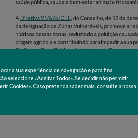
saúde pública, saúde e bem-estar animal e fitossani
A
Diretiva 91/676/CEE
, do Conselho, de 12 de dez
da designação de Zonas Vulneráveis, promove a re
hídricos dessas zonas, reduzindo a poluição causada
origem agrícola e contribuindo para impedir a sua p
Código de Boas Práticas Agrícolas e do Programa d
horar a sua experiência de navegação e para fins
ação seleccione «Aceitar Todos». Se decidir não permitir
erir Cookies». Caso pretenda saber mais, consulte a nossa