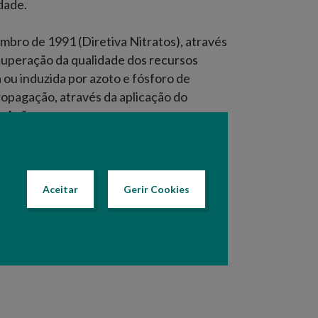
dade.
embro de 1991 (Diretiva Nitratos), através
cuperação da qualidade dos recursos
 ou induzida por azoto e fósforo de
ropagação, através da aplicação do
e Ação.
Texto atualizado em: 25 Agosto 2021 15:01
Aceitar
Gerir Cookies