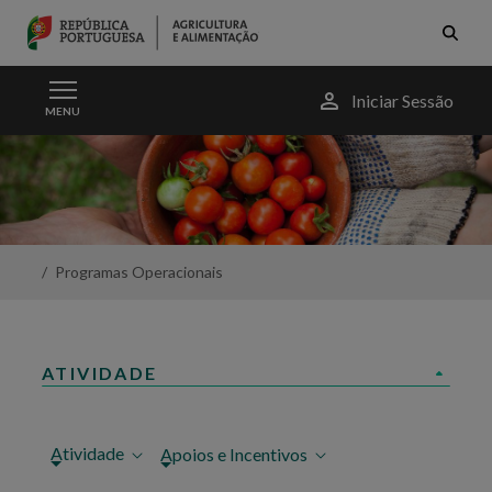
Skip to Main Content
Menu
Iniciar Sessão
MENU
do
utilizador
Apicultura
-
Portal
da
Agricultura
Programas Operacionais
ATIVIDADE
Atividade
Apoios e Incentivos