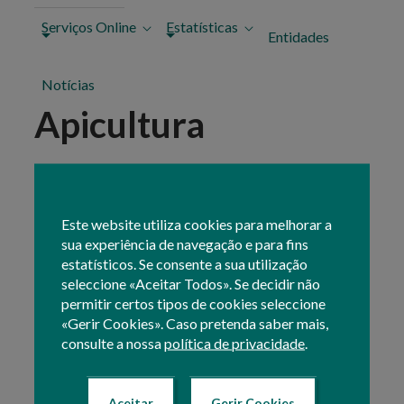
Serviços Online
Estatísticas
Entidades
Notícias
Apicultura
O Plano Estratégico da Política Agrícola Comum em
Portugal (PEPAC Portugal) contém intervenções
financiadas pela Política Agrícola Comum (PAC), sob
Este website utiliza cookies para melhorar a
forma de pagamentos diretos, de medidas setorial da
sua experiência de navegação e para fins
apicultura e de instrumentos de desenvolvimento rural,
estatísticos. Se consente a sua utilização
cujo o financiamento se encontra assegurado pelo
seleccione «Aceitar Todos». Se decidir não
Fundo Europeu Agrícola de Garantia (FEAGA).
permitir certos tipos de cookies seleccione
«Gerir Cookies». Caso pretenda saber mais,
A Direção-Geral da Agricultura e Desenvolvimento
consulte a nossa
política de privacidade
.
Rural (DGADR) tem como funções a gestão de apoio à
qual lhe compete:
Aceitar
Gerir Cookies