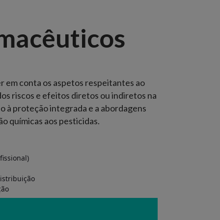
rmacêuticos
er em conta os aspetos respeitantes ao
s riscos e efeitos diretos ou indiretos na
 à proteção integrada e a abordagens
não químicas aos pesticidas.
fissional)
istribuição
ção