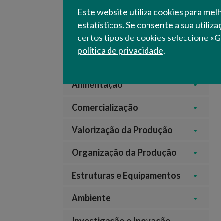
Este website utiliza cookies para mel
Inspeção Fitossanitária
estatísticos. Se consente a sua utiliz
Proteção e Saúde Animal
certos tipos de cookies seleccione «G
Modos de Produção
política de privacidade
.
Sustentável
Alimentação
Comercialização
Valorização da Produção
Organização da Produção
Estruturas e Equipamentos
Ambiente
Investigação e Inovação