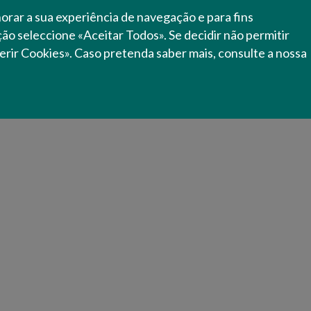
Saiba mais sobre o Uso Sustentável dos Produtos Fitofa
horar a sua experiência de navegação e para fins
ação seleccione «Aceitar Todos». Se decidir não permitir
erir Cookies». Caso pretenda saber mais, consulte a nossa