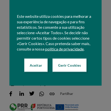
Consulte informação detalhada sobre as ajudas no
âmbito da
Produção de Leite
, nomeadamente:
Este website utiliza cookies para melhorar a
sua experiência de navegação e para fins
estatísticos. Se consente a sua utilização
Redução da Produção de Leite de Vaca
seleccione «Aceitar Todos». Se decidir não
Leite Cru de vaca
permitir certos tipos de cookies seleccione
«Gerir Cookies». Caso pretenda saber mais,
Para assuntos relacionados com estes temas,
consulte a nossa
política de privacidade
.
selecione e consulte um dos itens no submenu lateral.
Texto atualizado em: 03 Maio 2021 12:19
Aceitar
Gerir Cookies
Imprimir esta página
Partilhar