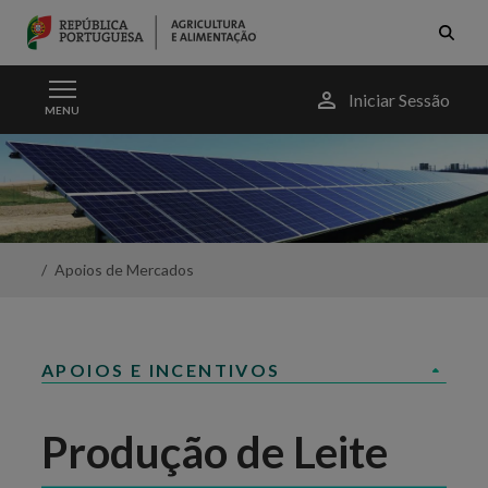
Skip to Main Content
Menu
Iniciar Sessão
MENU
do
utilizador
Produção
de
Leite
-
Portal
da
Apoios de Mercados
Agricultura
APOIOS E INCENTIVOS
Produção de Leite