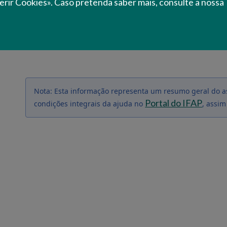
erir Cookies». Caso pretenda saber mais, consulte a nossa
O pedido de pagamento deverá ser formalizado em f
na
Área Reservada
do Portal do IFAP em “
O Meu Pr
de Pagamento
”.
Nota: Esta informação representa um resumo geral do a
Portal do IFAP
condições integrais da ajuda no
, assim