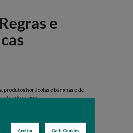
 Regras e
icas
, produtos hortícolas e bananas e de
mentos de ensino.
são apresentados pelas entidades
uções constantes no
Manual do Regime
Aceitar
Gerir Cookies