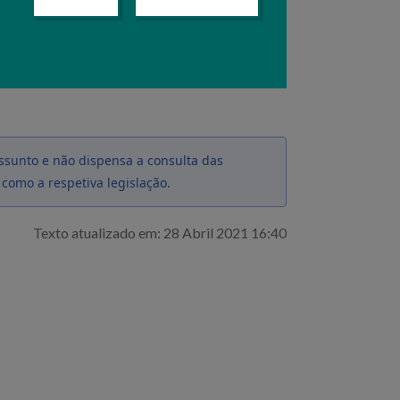
ormulário próprio que estará disponível
ocesso / Medidas de Mercado / Pedido
ssunto e não dispensa a consulta das
 como a respetiva legislação.
Texto atualizado em: 28 Abril 2021 16:40