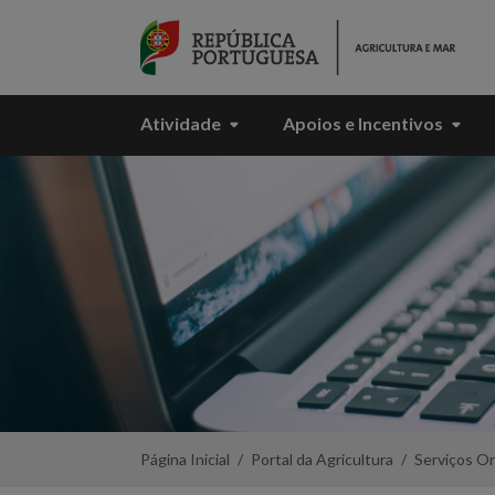
Skip to Main Content
Atividade
Apoios e Incentivos
Regime
Escolar
-
Portal
da
Agricultura
Página Inicial
Portal da Agricultura
Serviços On