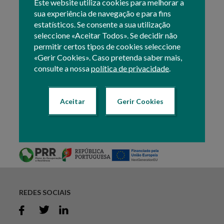
Continente
Este website utiliza cookies para melhorar a
sua experiência de navegação e para fins
estatísticos. Se consente a sua utilização
seleccione «Aceitar Todos». Se decidir não
Para saber mais sobre os principais objetivos e
permitir certos tipos de cookies seleccione
intervenções do PEPAC no Continente, consulte toda a
«Gerir Cookies». Caso pretenda saber mais,
informação no
Portal Oficial do PEPAC
no Continente.
consulte a nossa
política de privacidade
.
Texto atualizado em: 20 Maio 2025 11:44
Aceitar
Gerir Cookies
Imprimir esta página
Partilhar
REDES SOCIAIS