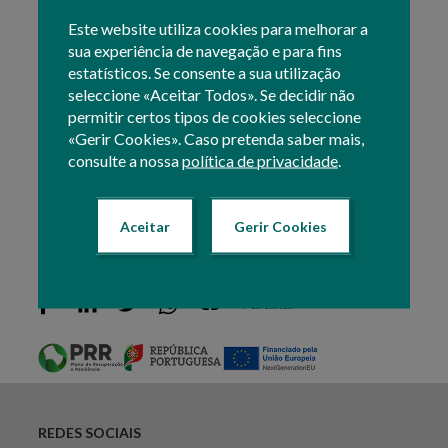
disponibiliza para consulta a seguinte informação:
Este website utiliza cookies para melhorar a
sua experiência de navegação e para fins
estatísticos. Se consente a sua utilização
Seguros de Colheita - Dados e Contratação
seleccione «Aceitar Todos». Se decidir não
Seguros de Colheita - Sinistros
permitir certos tipos de cookies seleccione
«Gerir Cookies». Caso pretenda saber mais,
consulte a nossa
política de privacidade
.
Consulte os dados estatísticos relativos aos
Seguros
de Colheita
no
Portal do IFAP.
Aceitar
Gerir Cookies
Imprimir esta página
Partilhar
REDES SOCIAIS