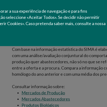
resulta de uma apreciação e análise dos dados reco
horar a sua experiência de navegação e para fins
económicos dos vários sectores que exercem ativi
ação seleccione «Aceitar Todos». Se decidir não permitir
erir Cookies». Caso pretenda saber mais, consulte a nossa
Encontra-se disponível informação para mercados
para os produtos biológicos e para os lacticínios. 
escolha mais agregada por grupo de produtos ou u
dentro desse grupo (os dados selecionados podem a
Com base na informação estatística do SIMA é el
com uma análise/avaliação conjuntural do comport
produção quer abastecedores, não só no que se ref
entre a oferta e a procura. Compara a informação c
homólogo do ano anterior e com uma média dos preç
Consultar informação sobre:
Mercados de Produção
Mercados Abastecedores
Produtos Biológicos