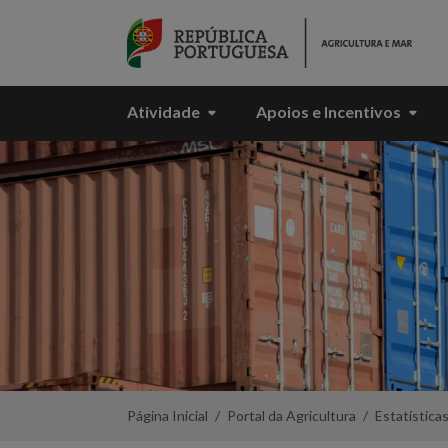
Skip to Main Content
Atividade
Apoios e Incentivos
Cotações
de
mercado
-
SIMA
-
Portal
da
Agricultura
Página Inicial
Portal da Agricultura
Estatística