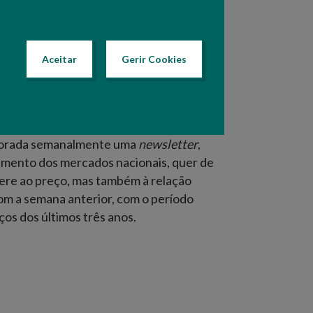
lhidos junto dos diferentes operadores
dades nessas áreas de mercado.
Aceitar
Gerir Cookies
 de produção e mercados abastecedores,
A consulta das cotações permite uma
ma escolha mais detalhada de uma espécie
inda ser exportados em formato Excel).
aborada semanalmente uma
newsletter
,
amento dos mercados nacionais, quer de
ere ao preço, mas também à relação
om a semana anterior, com o período
os dos últimos três anos.