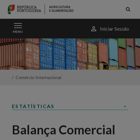
Skip to Main Content
Menu
Iniciar Sessão
MENU
do
utilizador
Balança
comercial
-
Portal
da
Agricultura
Comércio Internacional
ESTATÍSTICAS
Balança Comercial