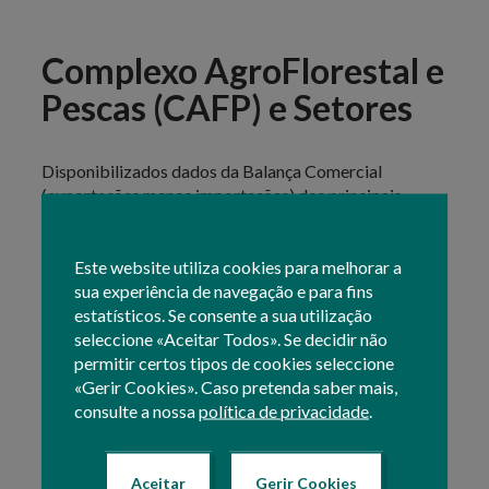
Complexo AgroFlorestal e
Pescas (CAFP) e Setores
Disponibilizados dados da Balança Comercial
(exportações menos importações) dos principais
setores do Complexo em Portugal:
Este website utiliza cookies para melhorar a
Hortofrutícolas
Pecuária (e Carnes)
sua experiência de navegação e para fins
Vinho
estatísticos. Se consente a sua utilização
Azeite
seleccione «Aceitar Todos». Se decidir não
Cereais
permitir certos tipos de cookies seleccione
Produtos da Floresta (e Cortiça; Madeira; Pasta
«Gerir Cookies». Caso pretenda saber mais,
de madeira e Papel e cartão)
consulte a nossa
política de privacidade
.
Consultar:
Aceitar
Gerir Cookies