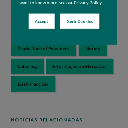
Para consultar a informação específica relacionada
want to know more, see our Privacy Policy.
com estes temas, selecione o respetivo item na caixa
ou no submenu lateral.
Accept
Gerir Cookies
Last update: 19 Agosto 2021 16:54
Trade Market Providers
Norms
Labelling
Informação de Mercados
Best Practices
NOTÍCIAS RELACIONADAS