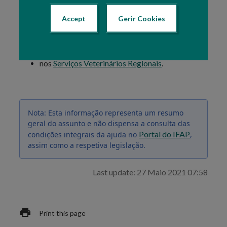
na
Área Reservada
do Portal, em "
O Meu
Processo » Animais
Accept
";
Gerir Cookies
nas Organizações de Agricultores Protocoladas
com o IFAP, numa das
Salas de
Atendimento
existentes para o efeito, ou
nos
Serviços Veterinários Regionais
.
Nota: Esta informação representa um resumo
geral do assunto e não dispensa a consulta das
Portal do IFAP
condições integrais da ajuda no
,
assim como a respetiva legislação.
Last update: 27 Maio 2021 07:58
Print this page