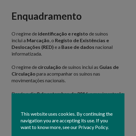
Enquadramento
O regime de
identificação e registo
de suínos
inclui a
Marcação
, o
Registo de Existências e
Deslocações (RED)
e a
Base de dados
nacional
informatizada.
O regime de
circulação
de suínos inclui as
Guias de
Circulação
para acompanhar os suínos nas
movimentações nacionais.
Desde o dia
8 de setembro de 2016
, a movimentação
de suínos para abate é efetuada por recurso a Guias de
Circulação emitidas
online
.
This website uses cookies. By continuing the
navigation you are accepting its use. If you
A emissão de guias poderá ser efetuada diretamente,
want to know more, see our Privacy Policy.
pelo produtor: