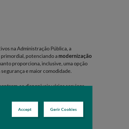
ivos na Administração Pública, a
primordial, potenciando a
modernização
uanto proporciona, inclusive, uma opção
m segurança e maior comodidade.
contram-se disponíveis vários serviços
 quando não na totalidade, através do
Accept
Gerir Cookies
ecione um dos botões abaixo.
Last update: 09 Maio 2024 10:18