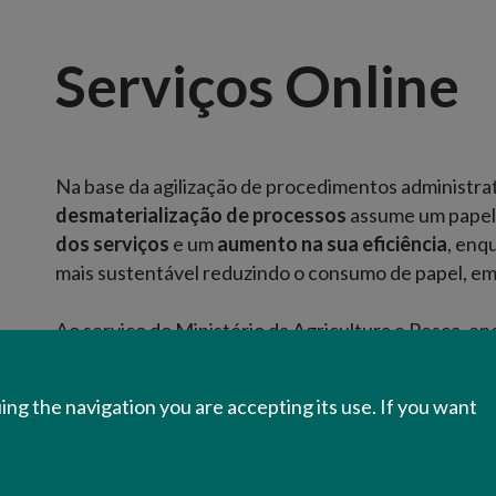
Serviços Online
Na base da agilização de procedimentos administrat
desmaterialização de processos
assume um papel 
dos serviços
e um
aumento na sua eficiência
, enq
mais sustentável reduzindo o consumo de papel, e
Ao serviço do Ministério da Agricultura e Pesca, en
cujos procedimentos se executam maioritariamente,
meio digital.
ing the navigation you are accepting its use. If you want
Para consultar os serviços
online
ao seu dispor, sel