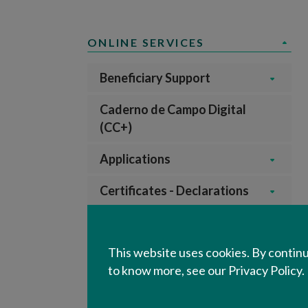
ONLINE SERVICES
Beneficiary Support
Caderno de Campo Digital
(CC+)
Applications
Certificates - Declarations
Geographic Information
This website uses cookies. By continu
Inspections and Controls
to know more, see our Privacy Policy.
Licensing