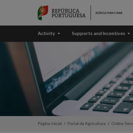
Skip to Main Content
Activity
Supports and Incentives
Online
Services
-
Portal
da
Agricultura
Página Inicial
Portal da Agricultura
Online Serv