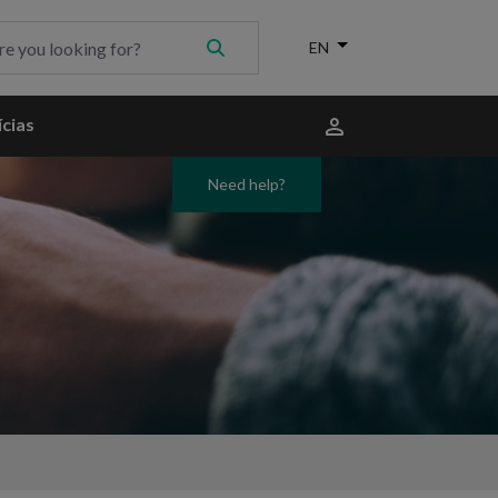
Menu
cias
do
utilizador
Need help?