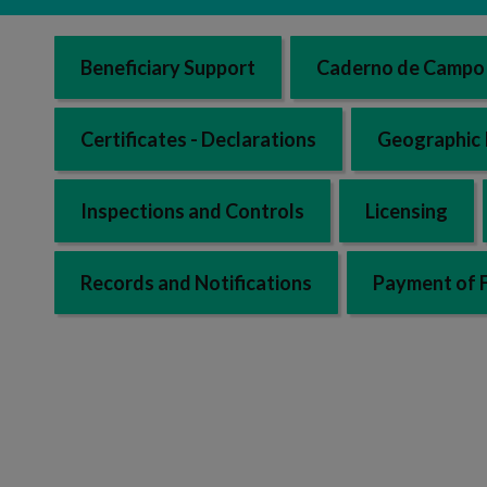
Beneficiary Support
Caderno de Campo 
Certificates - Declarations
Geographic 
Inspections and Controls
Licensing
Records and Notifications
Payment of 