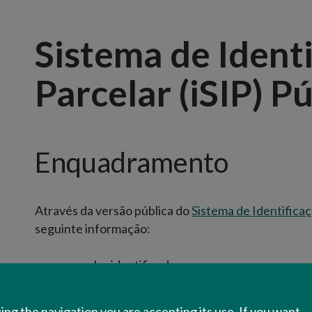
Sistema de Ident
Parcelar (iSIP) P
Enquadramento
Através da versão pública do
Sistema de Identificaç
seguinte informação:
parcelas identificadas;
ocupações do solo;
orto imagens;
ing the navigation you are accepting its use. If you want