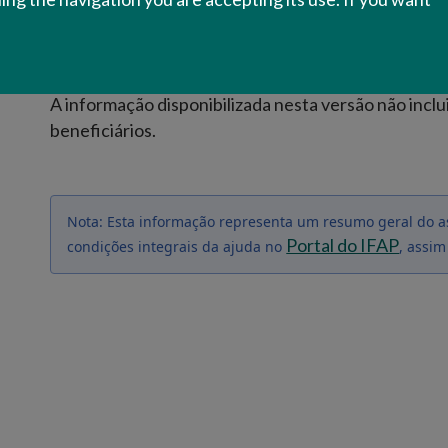
algumas condicionantes aplicáveis às parcelas,
informação referente à delimitação geográfica
A informação disponibilizada nesta versão não incl
beneficiários.
Nota: Esta informação representa um resumo geral do a
Portal do IFAP
condições integrais da ajuda no
, assim