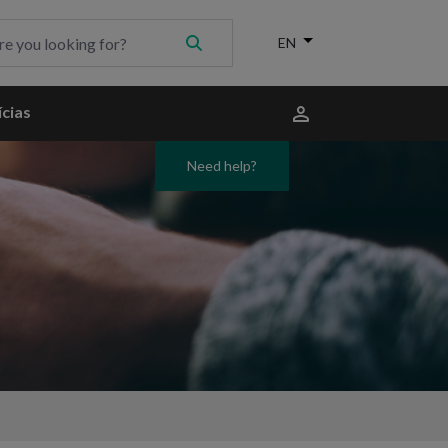
Menu
cias
do
utilizador
Need help?