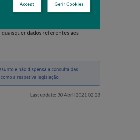
 e
Accept
Gerir Cookies
 de alguns apoios 'PDR 2020'.
ui quaisquer dados referentes aos
ssunto e não dispensa a consulta das
 como a respetiva legislação.
Last update: 30 Abril 2021 02:28