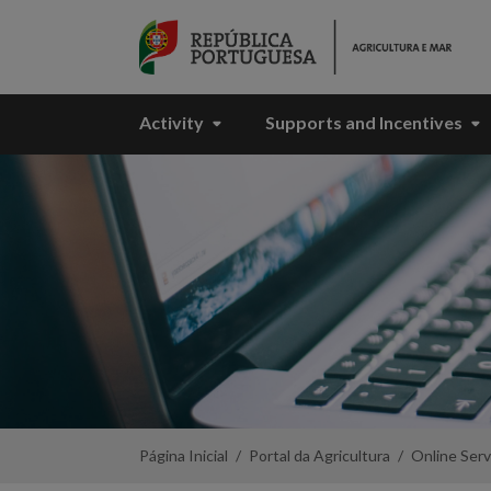
Skip to Main Content
Activity
Supports and Incentives
ISIP
Publico
-
Portal
da
Agricultura
Página Inicial
Portal da Agricultura
Online Serv