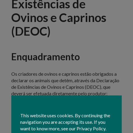
Existências de
Ovinos e Caprinos
(DEOC)
Enquadramento
Os criadores de ovinos e caprinos estão obrigados a
declarar os animais que detêm, através da Declaração
de Existências de Ovinos e Caprinos (DEOC), que
deverá ser efetuada diretamente pelo produtor:
na
Área Reservada
do Portal do IFAP, em
O
Meu Processo » Exploração » Snira
This website uses cookies. By continuing the
» Declaração de Existências dos
navigation you are accepting its use. If you
Ovinos/Caprinos
;
want to know more, see our Privacy Policy.
nas Organizações de Agricultores Protocoladas