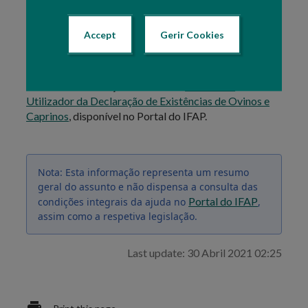
com o IFAP, numa das
Salas de
Atendimento
existentes para o efeito, ou
Accept
Gerir Cookies
nos
Serviços Veterinários Regionais
.
Para mais informações consulte o
Manual do
Utilizador da Declaração de Existências de Ovinos e
Caprinos
, disponível no Portal do IFAP.
Nota: Esta informação representa um resumo
geral do assunto e não dispensa a consulta das
Portal do IFAP
condições integrais da ajuda no
,
assim como a respetiva legislação.
Last update: 30 Abril 2021 02:25