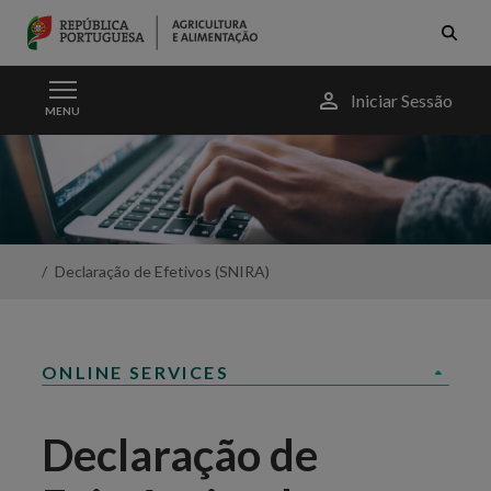
Skip to Main Content
Menu
Iniciar Sessão
MENU
do
utilizador
Ovinos
e
Caprinos
-
Declaração
Existências
Declaração de Efetivos (SNIRA)
-
Portal
da
Agricultura
ONLINE SERVICES
Declaração de