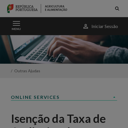
Skip to Main Content
Menu
Iniciar Sessão
MENU
do
utilizador
Isenção
da
Taxa
de
Audiovisual
-
Outras Ajudas
Portal
da
Agricultura
ONLINE SERVICES
Isenção da Taxa de