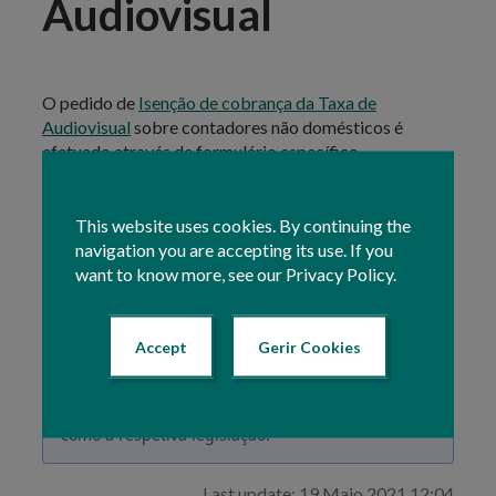
Audiovisual
O pedido de
Isenção de cobrança da Taxa de
Audiovisual
sobre contadores não domésticos é
efetuado através de formulário específico.
Esse formulário encontra-se disponível na
Área
Reservada
This website uses cookies. By continuing the
do Portal IFAP, em
O Meu Processo »
Candidaturas » Isenção da Taxa de Audiovisual
navigation you are accepting its use. If you
,
encontrando-se também ao dispor o manual de apoio
want to know more, see our Privacy Policy.
na
respetiva área
do Portal.
Accept
Gerir Cookies
Nota:
Esta informação representa um resumo
geral do assunto e não dispensa a consulta das
Portal do IFAP
condições da isenção no
, assim
como a respetiva legislação.
Last update: 19 Maio 2021 12:04